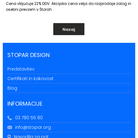
Cena vključuje 22% DDV. Akcijska cena velja do razprodaje zalog in
osebni prevzem v Štorah.
Nazaj
STOPAR DESIGN
Predstavitev
Certifikati in kakovost
Blog
INFORMACIJE
03 780 55 80
info@stopar.org
Navodila za pot