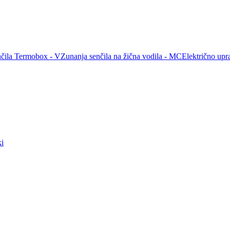
nčila Termobox - V
Zunanja senčila na žična vodila - MC
Električno upra
ki