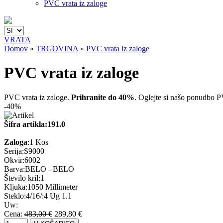
PVC vrata iz zaloge
VRATA
Domov
»
TRGOVINA
»
PVC vrata iz zaloge
PVC vrata iz zaloge
PVC vrata iz zaloge.
Prihranite do 40%
. Oglejte si našo ponudbo P
-40%
Šifra artikla:
191.0
Zaloga
:
1 Kos
Serija:
S9000
Okvir:
6002
Barva:
BELO - BELO
Število kril:
1
Kljuka:
1050 Millimeter
Steklo:
4/16/:4 Ug 1.1
Uw:
Cena:
483,00 €
289,80 €