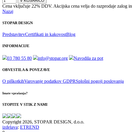
Cena vključuje 22% DDV. Akcijska cena velja do razprodaje zalog in
Nazaj
STOPAR DESIGN
Predstavitev
Certifikati in kakovost
Blog
INFORMACIJE
03 780 55 80
info@stopar.org
Navodila za pot
OBVESTILA & POVEZAVE
O piškotkih
Varovanje podatkov GDPR
Splošni pogoji poslovanja
Imate vprašanja?
STOPITE V STIK Z NAMI
Copyright 2026, STOPAR DESIGN, d.o.o.
izdelava
:
ETREND