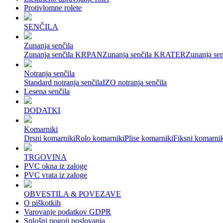
Protivlomne rolete
SENČILA
Zunanja senčila
Zunanja senčila KRPAN
Zunanja senčila KRATER
Zunanja se
Notranja senčila
Standard notranja senčila
IZO notranja senčila
Lesena senčila
DODATKI
Komarniki
Drsni komarniki
Rolo komarniki
Plise komarniki
Fiksni komarni
TRGOVINA
PVC okna iz zaloge
PVC vrata iz zaloge
OBVESTILA & POVEZAVE
O piškotkih
Varovanje podatkov GDPR
Splošni pogoji poslovanja