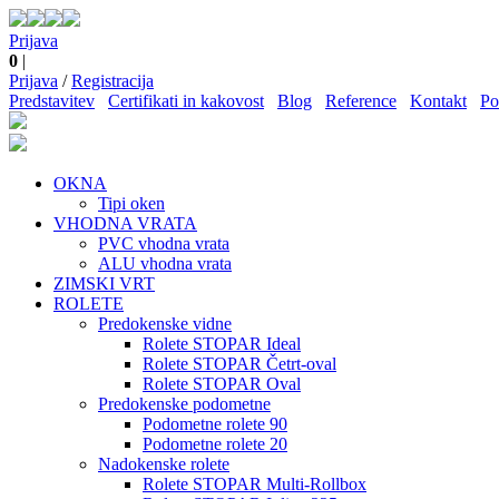
Prijava
0
|
Prijava
/
Registracija
Predstavitev
Certifikati in kakovost
Blog
Reference
Kontakt
Po
OKNA
Tipi oken
VHODNA VRATA
PVC vhodna vrata
ALU vhodna vrata
ZIMSKI VRT
ROLETE
Predokenske vidne
Rolete STOPAR Ideal
Rolete STOPAR Četrt-oval
Rolete STOPAR Oval
Predokenske podometne
Podometne rolete 90
Podometne rolete 20
Nadokenske rolete
Rolete STOPAR Multi-Rollbox