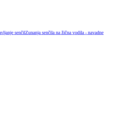
vljanje senčil
Zunanja senčila na žična vodila - navadne