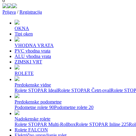
0
Prijava
/
Registracija
OKNA
Tipi oken
VHODNA VRATA
PVC vhodna vrata
ALU vhodna vrata
ZIMSKI VRT
ROLETE
Predokenske vidne
Rolete STOPAR Ideal
Rolete STOPAR Četrt-oval
Rolete STO
Predokenske podometne
Podometne rolete 90
Podometne rolete 20
Nadokenske rolete
Rolete STOPAR Multi-Rollbox
Rolete STOPAR Inline 225
Rol
Rolete FALCON
Električno upravljanje rolet