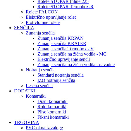
Rolete STOPAR Inline 225
Rolete STOPAR Termobox-R
Rolete FALCON
Električno upravljanje rolet
Protivlomne rolete
SENČILA
Zunanja senčila
Zunanja senčila KRPAN
Zunanja senčila KRATER
Zunanja senčila Termobox - V
Zunanja senčila na žična vodila - MC
Električno upravljanje senčil
Zunanja senčila na žična vodila - navadne
Notranja senčila
Standard notranja senčila
IZO notranja senčila
Lesena senčila
DODATKI
Komarniki
Drsni komarniki
Rolo komarniki
Plise komarniki
Fiksni komarniki
TRGOVINA
PVC okna iz zaloge